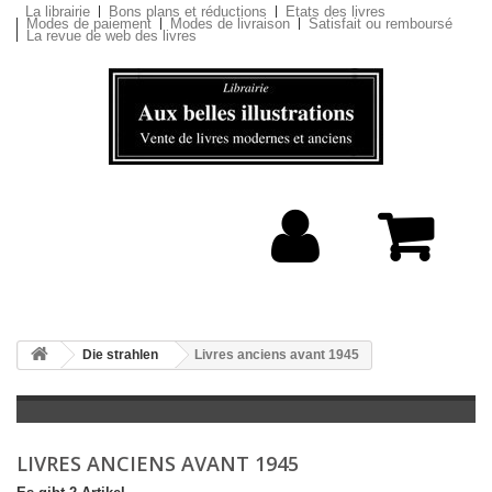
La librairie
Bons plans et réductions
Etats des livres
Modes de paiement
Modes de livraison
Satisfait ou remboursé
La revue de web des livres
Die strahlen
Livres anciens avant 1945
LIVRES ANCIENS AVANT 1945