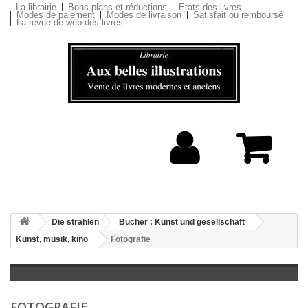
La librairie
Bons plans et réductions
Etats des livres
Modes de paiement
Modes de livraison
Satisfait ou remboursé
La revue de web des livres
Die strahlen
Bücher : Kunst und gesellschaft
Kunst, musik, kino
Fotografie
FOTOGRAFIE