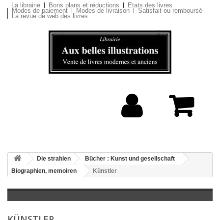
La librairie
Bons plans et réductions
Etats des livres
Modes de paiement
Modes de livraison
Satisfait ou remboursé
La revue de web des livres
Die strahlen
Bücher : Kunst und gesellschaft
Biographien, memoiren
Künstler
KÜNSTLER