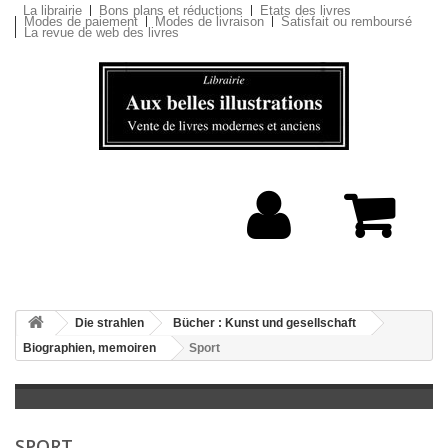
La librairie
Bons plans et réductions
Etats des livres
Modes de paiement
Modes de livraison
Satisfait ou remboursé
La revue de web des livres
Die strahlen
Bücher : Kunst und gesellschaft
Biographien, memoiren
Sport
SPORT