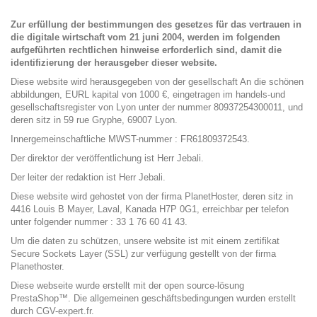
Zur erfüllung der bestimmungen des gesetzes für das vertrauen in
die digitale wirtschaft vom 21 juni 2004, werden im folgenden
aufgeführten rechtlichen hinweise erforderlich sind, damit die
identifizierung der herausgeber dieser website.
Diese website wird herausgegeben von der gesellschaft An die schönen
abbildungen, EURL kapital von 1000 €, eingetragen im handels-und
gesellschaftsregister von Lyon unter der nummer 80937254300011, und
deren sitz in 59 rue Gryphe, 69007 Lyon.
Innergemeinschaftliche MWST-nummer : FR61809372543.
Der direktor der veröffentlichung ist Herr Jebali.
Der leiter der redaktion ist Herr Jebali.
Diese website wird gehostet von der firma PlanetHoster, deren sitz in
4416 Louis B Mayer, Laval, Kanada H7P 0G1, erreichbar per telefon
unter folgender nummer : 33 1 76 60 41 43.
Um die daten zu schützen, unsere website ist mit einem zertifikat
Secure Sockets Layer (SSL) zur verfügung gestellt von der firma
Planethoster.
Diese webseite wurde erstellt mit der open source-lösung
PrestaShop™. Die allgemeinen geschäftsbedingungen wurden erstellt
durch
CGV-expert.fr
.