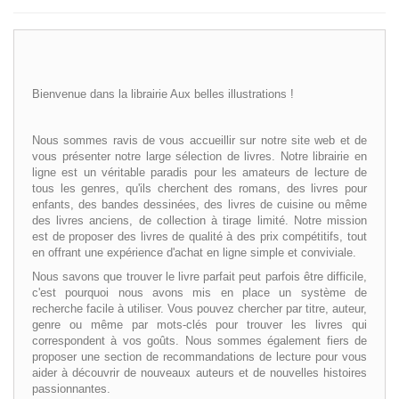
+
+
LITTÉRATURE
+
JEUNESSE
Bienvenue dans la librairie Aux belles illustrations !
+
BANDES DESSINÉES
+
LOISIRS, VIE PRATIQUE
Nous sommes ravis de vous accueillir sur notre site web et de
vous présenter notre large sélection de livres. Notre librairie en
+
SCOLAIRE ET DICTIONNAIRE
ligne est un véritable paradis pour les amateurs de lecture de
tous les genres, qu'ils cherchent des romans, des livres pour
+
enfants, des bandes dessinées, des livres de cuisine ou même
LIVRES ANCIENS AVANT 1945
des livres anciens, de collection à tirage limité. Notre mission
est de proposer des livres de qualité à des prix compétitifs, tout
en offrant une expérience d'achat en ligne simple et conviviale.
Nous savons que trouver le livre parfait peut parfois être difficile,
c'est pourquoi nous avons mis en place un système de
recherche facile à utiliser. Vous pouvez chercher par titre, auteur,
genre ou même par mots-clés pour trouver les livres qui
correspondent à vos goûts. Nous sommes également fiers de
proposer une section de recommandations de lecture pour vous
aider à découvrir de nouveaux auteurs et de nouvelles histoires
passionnantes.