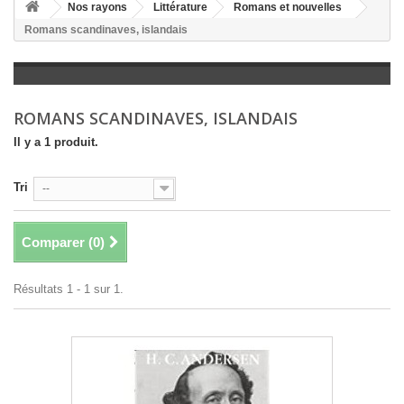
+
Nos rayons
Littérature
Romans et nouvelles
Romans scandinaves, islandais
+
LITTÉRATURE
+
JEUNESSE
+
BANDES DESSINÉES
ROMANS SCANDINAVES, ISLANDAIS
+
LOISIRS, VIE PRATIQUE
Il y a 1 produit.
+
SCOLAIRE ET DICTIONNAIRE
Tri
--
+
LIVRES ANCIENS AVANT 1945
Comparer (
0
)
Résultats 1 - 1 sur 1.