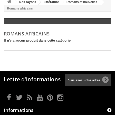
+
Nos rayons
Littérature
Romans et nouvelles
Romans africains
+
LITTÉRATURE
+
JEUNESSE
+
BANDES DESSINÉES
ROMANS AFRICAINS
+
LOISIRS, VIE PRATIQUE
Il n'y a aucun produit dans cette catégorie.
+
SCOLAIRE ET DICTIONNAIRE
+
LIVRES ANCIENS AVANT 1945
Lettre d'informations
Informations