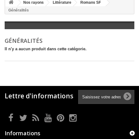
+
Nos rayons
Littérature
Romans SF
Généralités
+
LITTÉRATURE
+
JEUNESSE
+
BANDES DESSINÉES
GÉNÉRALITÉS
+
LOISIRS, VIE PRATIQUE
Il n'y a aucun produit dans cette catégorie.
+
SCOLAIRE ET DICTIONNAIRE
+
LIVRES ANCIENS AVANT 1945
Lettre d'informations
Informations