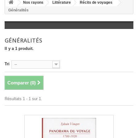
+
Nos rayons
Littérature
Récits de voyages
Généralités
+
LITTÉRATURE
+
JEUNESSE
+
BANDES DESSINÉES
GÉNÉRALITÉS
+
LOISIRS, VIE PRATIQUE
Il y a 1 produit.
+
SCOLAIRE ET DICTIONNAIRE
Tri
--
+
LIVRES ANCIENS AVANT 1945
Comparer (
0
)
Résultats 1 - 1 sur 1.