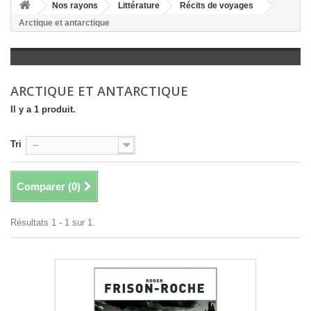
+
Nos rayons
Littérature
Récits de voyages
Arctique et antarctique
+
LITTÉRATURE
+
JEUNESSE
+
BANDES DESSINÉES
ARCTIQUE ET ANTARCTIQUE
+
LOISIRS, VIE PRATIQUE
Il y a 1 produit.
+
SCOLAIRE ET DICTIONNAIRE
Tri
--
+
LIVRES ANCIENS AVANT 1945
Comparer (
0
)
Résultats 1 - 1 sur 1.