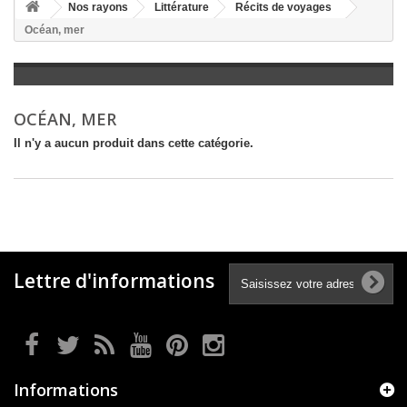
+
Nos rayons
Littérature
Récits de voyages
Océan, mer
+
LITTÉRATURE
+
JEUNESSE
+
BANDES DESSINÉES
OCÉAN, MER
+
LOISIRS, VIE PRATIQUE
Il n'y a aucun produit dans cette catégorie.
+
SCOLAIRE ET DICTIONNAIRE
+
LIVRES ANCIENS AVANT 1945
Lettre d'informations
Informations