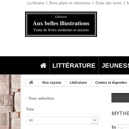
La librairie
Bons plans et réductions
Etats des livres
M
LITTÉRATURE
JEUNES
Nos rayons
Littérature
Contes et légendes
Your selection
Titre
MYTHE
All
Tri
--