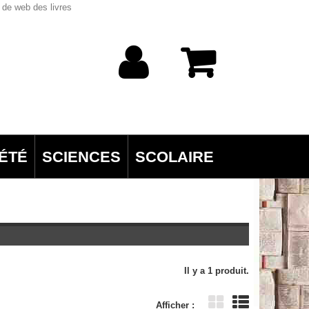
 de web des livres
ÉTÉ
SCIENCES
SCOLAIRE
Il y a 1 produit.
Afficher :