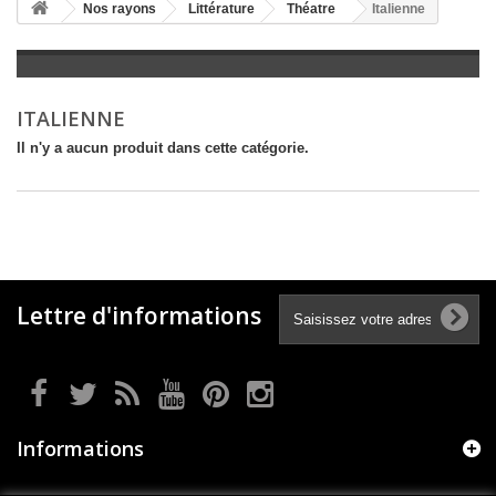
+
Nos rayons
Littérature
Théatre
Italienne
+
LITTÉRATURE
+
JEUNESSE
ITALIENNE
+
BANDES DESSINÉES
Il n'y a aucun produit dans cette catégorie.
+
LOISIRS, VIE PRATIQUE
+
SCOLAIRE ET DICTIONNAIRE
+
LIVRES ANCIENS AVANT 1945
Lettre d'informations
Informations