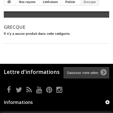
+
Nos rayons
Littérature
Poésie
Grecque
+
LITTÉRATURE
+
JEUNESSE
GRECQUE
+
BANDES DESSINÉES
Il n'y a aucun produit dans cette catégorie.
+
LOISIRS, VIE PRATIQUE
+
SCOLAIRE ET DICTIONNAIRE
+
LIVRES ANCIENS AVANT 1945
Lettre d'informations
Informations