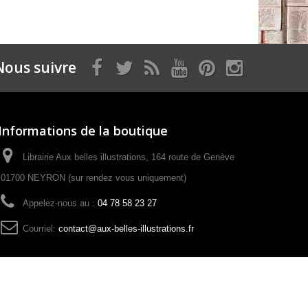
Nous suivre
Informations de la boutique
Librairie Aux belles illustrations, 164 route de Genève
01700 NEYRON (sur rendez vous uniquement)
Appelez-nous au :
04 78 58 23 27
Courriel:
contact@aux-belles-illustrations.fr