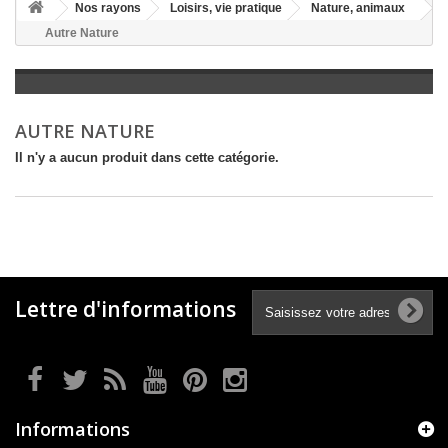
+
Nos rayons
Loisirs, vie pratique
Nature, animaux
Autre Nature
+
LITTÉRATURE
+
JEUNESSE
+
BANDES DESSINÉES
AUTRE NATURE
+
LOISIRS, VIE PRATIQUE
Il n'y a aucun produit dans cette catégorie.
+
SCOLAIRE ET DICTIONNAIRE
+
LIVRES ANCIENS AVANT 1945
Lettre d'informations
Informations