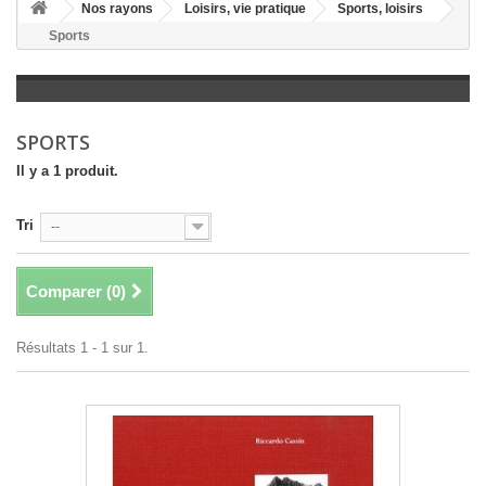
+
Nos rayons
Loisirs, vie pratique
Sports, loisirs
Sports
+
LITTÉRATURE
+
JEUNESSE
+
BANDES DESSINÉES
SPORTS
+
LOISIRS, VIE PRATIQUE
Il y a 1 produit.
+
SCOLAIRE ET DICTIONNAIRE
Tri
--
+
LIVRES ANCIENS AVANT 1945
Comparer (
0
)
Résultats 1 - 1 sur 1.