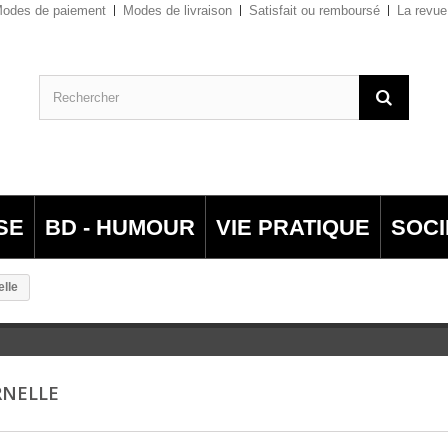
odes de paiement
Modes de livraison
Satisfait ou remboursé
La revue
SE
BD - HUMOUR
VIE PRATIQUE
SOCI
lle
RNELLE