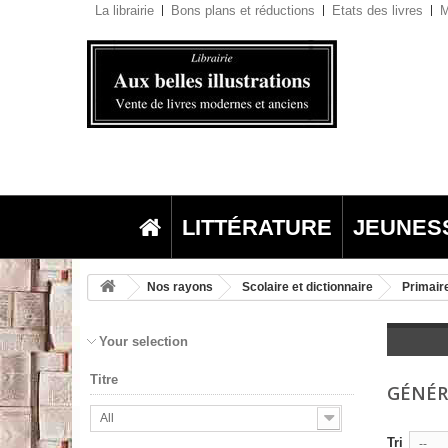
La librairie
Bons plans et réductions
Etats des livres
M
LITTÉRATURE
JEUNES
Nos rayons
Scolaire et dictionnaire
Primair
Your selection
Titre
GÉNÉR
All
Tri
--