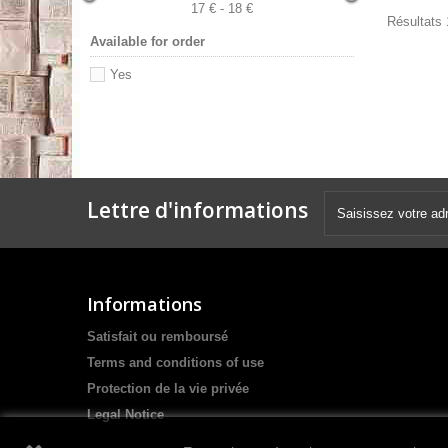
17 € - 18 €
Résultats 1
Available for order
Yes
Lettre d'informations
Informations
Satisfait ou remboursé
Terms and conditions of use
Protection de la vie privée
Legal Notice