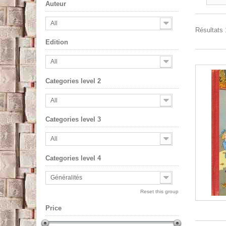
Auteur
All
Résultats 1
Edition
All
Categories level 2
All
Categories level 3
All
Categories level 4
Généralités
Reset this group
Price