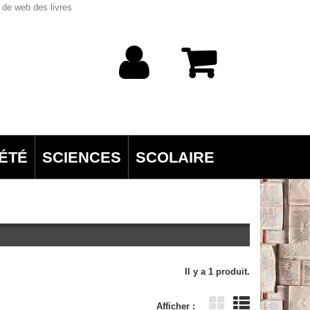
 de web des livres
ÉTÉ
SCIENCES
SCOLAIRE
Il y a 1 produit.
Afficher :