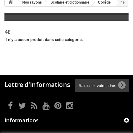
+
Nos rayons
Scolaire et dictionnaire
Collège
4e
+
LITTÉRATURE
+
JEUNESSE
4E
+
BANDES DESSINÉES
Il n'y a aucun produit dans cette catégorie.
+
LOISIRS, VIE PRATIQUE
+
SCOLAIRE ET DICTIONNAIRE
+
LIVRES ANCIENS AVANT 1945
Lettre d'informations
Informations