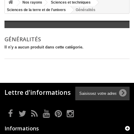
+
Nos rayons
Sciences et techniques
Sciences de la terre et de l'univers
Généralités
+
LITTÉRATURE
+
JEUNESSE
+
BANDES DESSINÉES
GÉNÉRALITÉS
+
LOISIRS, VIE PRATIQUE
Il n'y a aucun produit dans cette catégorie.
+
SCOLAIRE ET DICTIONNAIRE
+
LIVRES ANCIENS AVANT 1945
Lettre d'informations
Informations