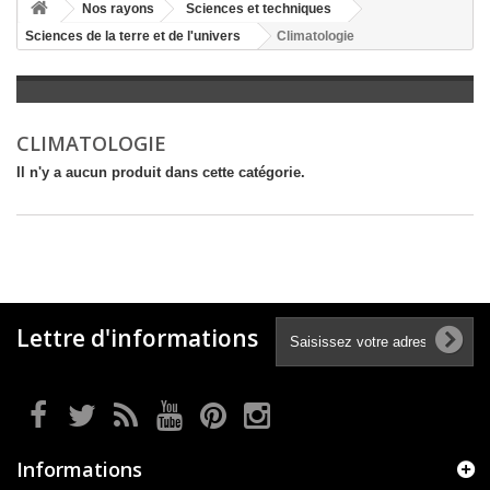
+
Nos rayons
Sciences et techniques
Sciences de la terre et de l'univers
Climatologie
+
LITTÉRATURE
+
JEUNESSE
+
BANDES DESSINÉES
CLIMATOLOGIE
+
LOISIRS, VIE PRATIQUE
Il n'y a aucun produit dans cette catégorie.
+
SCOLAIRE ET DICTIONNAIRE
+
LIVRES ANCIENS AVANT 1945
Lettre d'informations
Informations