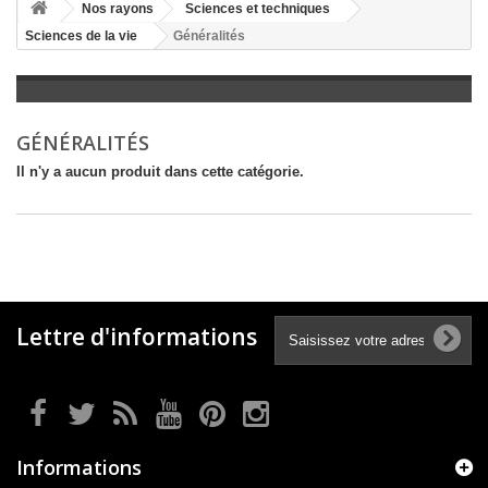
+
Nos rayons
Sciences et techniques
Sciences de la vie
Généralités
+
LITTÉRATURE
+
JEUNESSE
+
BANDES DESSINÉES
GÉNÉRALITÉS
+
LOISIRS, VIE PRATIQUE
Il n'y a aucun produit dans cette catégorie.
+
SCOLAIRE ET DICTIONNAIRE
+
LIVRES ANCIENS AVANT 1945
Lettre d'informations
Informations