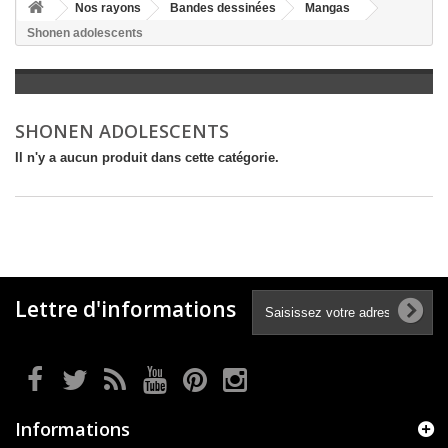
+
Nos rayons
Bandes dessinées
Mangas
Shonen adolescents
+
LITTÉRATURE
+
JEUNESSE
+
BANDES DESSINÉES
SHONEN ADOLESCENTS
+
LOISIRS, VIE PRATIQUE
Il n'y a aucun produit dans cette catégorie.
+
SCOLAIRE ET DICTIONNAIRE
+
LIVRES ANCIENS AVANT 1945
Lettre d'informations
Informations