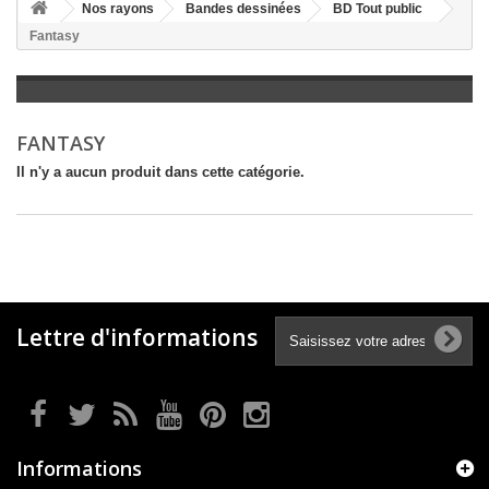
+
Nos rayons
Bandes dessinées
BD Tout public
Fantasy
+
LITTÉRATURE
+
JEUNESSE
+
BANDES DESSINÉES
FANTASY
+
LOISIRS, VIE PRATIQUE
Il n'y a aucun produit dans cette catégorie.
+
SCOLAIRE ET DICTIONNAIRE
+
LIVRES ANCIENS AVANT 1945
Lettre d'informations
Informations