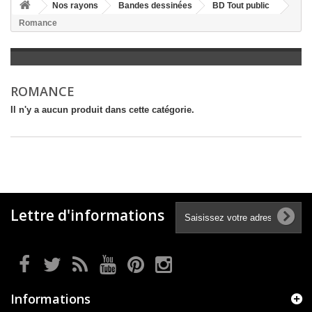
+
Nos rayons
Bandes dessinées
BD Tout public
Romance
+
LITTÉRATURE
+
JEUNESSE
+
BANDES DESSINÉES
ROMANCE
+
LOISIRS, VIE PRATIQUE
Il n'y a aucun produit dans cette catégorie.
+
SCOLAIRE ET DICTIONNAIRE
+
LIVRES ANCIENS AVANT 1945
Lettre d'informations
Informations