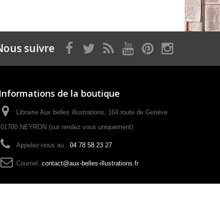
Nous suivre
Informations de la boutique
Librairie Aux belles illustrations, 164 route de Genève
01700 NEYRON (sur rendez vous uniquement)
Appelez-nous au :
04 78 58 23 27
Courriel:
contact@aux-belles-illustrations.fr