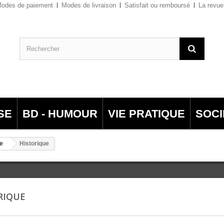
odes de paiement
Modes de livraison
Satisfait ou remboursé
La revue
SE
BD - HUMOUR
VIE PRATIQUE
SOCI
e
Historique
RIQUE