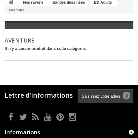
+
Nos rayons
Bandes dessinées
BD Adulte
Aventure
+
LITTÉRATURE
+
JEUNESSE
+
BANDES DESSINÉES
AVENTURE
+
LOISIRS, VIE PRATIQUE
Il n'y a aucun produit dans cette catégorie.
+
SCOLAIRE ET DICTIONNAIRE
+
LIVRES ANCIENS AVANT 1945
Lettre d'informations
Informations