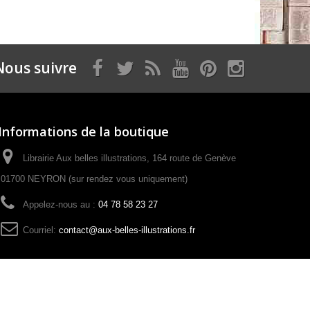
Nous suivre
Informations de la boutique
Librairie Aux belles illustrations, 164 route de Genève
01700 NEYRON (sur rendez vous uniquement)
Appelez-nous au :
04 78 58 23 27
Courriel:
contact@aux-belles-illustrations.fr