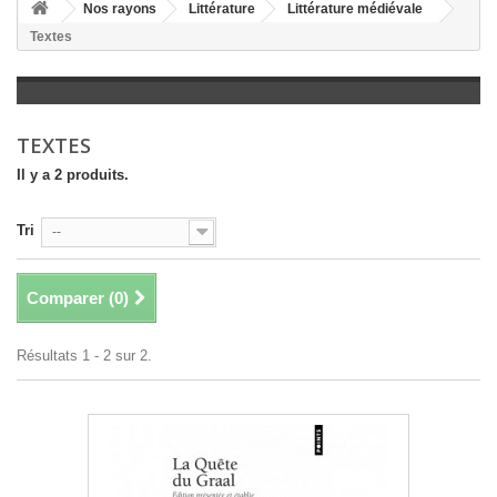
+
Nos rayons
Littérature
Littérature médiévale
Textes
+
LITTÉRATURE
+
JEUNESSE
+
BANDES DESSINÉES
TEXTES
+
LOISIRS, VIE PRATIQUE
Il y a 2 produits.
+
SCOLAIRE ET DICTIONNAIRE
Tri
--
+
LIVRES ANCIENS AVANT 1945
Comparer (
0
)
Résultats 1 - 2 sur 2.