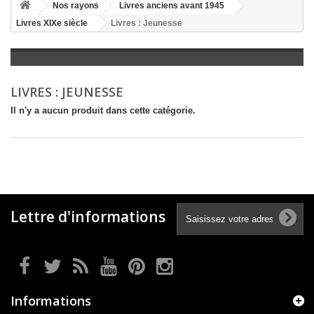
+
Nos rayons
Livres anciens avant 1945
Livres XIXe siècle
Livres : Jeunesse
+
LITTÉRATURE
+
JEUNESSE
+
BANDES DESSINÉES
LIVRES : JEUNESSE
+
LOISIRS, VIE PRATIQUE
Il n'y a aucun produit dans cette catégorie.
+
SCOLAIRE ET DICTIONNAIRE
+
LIVRES ANCIENS AVANT 1945
Lettre d'informations
Informations