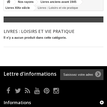
+
Nos rayons
Livres anciens avant 1945
Livres XIXe siècle
Livres : Loisirs et vie pratique
+
LITTÉRATURE
+
JEUNESSE
+
BANDES DESSINÉES
LIVRES : LOISIRS ET VIE PRATIQUE
+
LOISIRS, VIE PRATIQUE
Il n'y a aucun produit dans cette catégorie.
+
SCOLAIRE ET DICTIONNAIRE
+
LIVRES ANCIENS AVANT 1945
Lettre d'informations
Informations