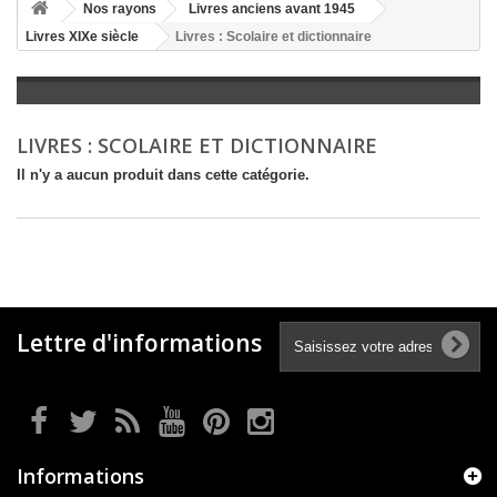
+
Nos rayons
Livres anciens avant 1945
Livres XIXe siècle
Livres : Scolaire et dictionnaire
+
LITTÉRATURE
+
JEUNESSE
+
BANDES DESSINÉES
LIVRES : SCOLAIRE ET DICTIONNAIRE
+
LOISIRS, VIE PRATIQUE
Il n'y a aucun produit dans cette catégorie.
+
SCOLAIRE ET DICTIONNAIRE
+
LIVRES ANCIENS AVANT 1945
Lettre d'informations
Informations