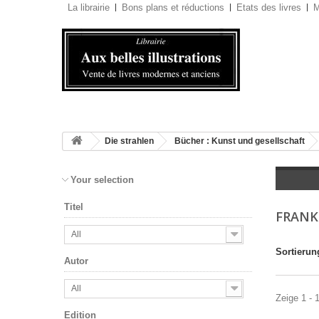
La librairie
Bons plans et réductions
Etats des livres
M
Die strahlen
Bücher : Kunst und gesellschaft
Your selection
Titel
FRANK
All
Sortierun
Autor
All
Zeige 1 - 
Edition