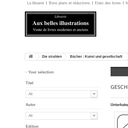
La librairie
Bons plans et réductions
Etats des livres
M
Die strahlen
Bücher : Kunst und gesellschaft
Your selection
Titel
GESCH
All
Unterkate
Autor
All
Edition