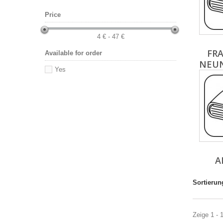
Price
4 € - 47 €
FR
Available for order
NEUN
Yes
A
Sortierun
Zeige 1 - 