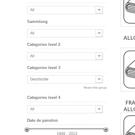
All
Sammlung
All
ALL
Categories level 2
All
Categories level 3
Geschichte
Reset this group
Categories level 4
FR
ALL
All
Date de parution
1949 - 2013