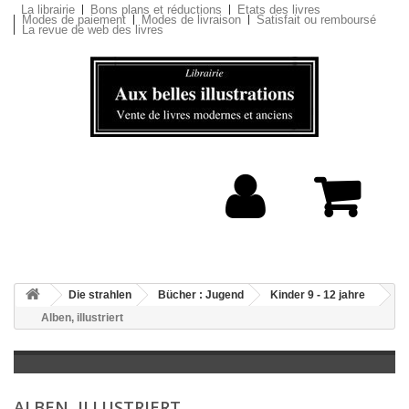
La librairie
Bons plans et réductions
Etats des livres
Modes de paiement
Modes de livraison
Satisfait ou remboursé
La revue de web des livres
Die strahlen
Bücher : Jugend
Kinder 9 - 12 jahre
Alben, illustriert
ALBEN, ILLUSTRIERT