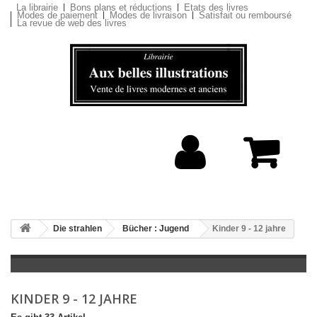
La librairie
Bons plans et réductions
Etats des livres
Modes de paiement
Modes de livraison
Satisfait ou remboursé
La revue de web des livres
Die strahlen
Bücher : Jugend
Kinder 9 - 12 jahre
KINDER 9 - 12 JAHRE