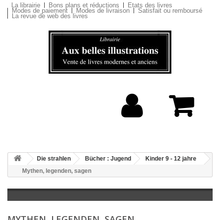
La librairie
Bons plans et réductions
Etats des livres
Modes de paiement
Modes de livraison
Satisfait ou remboursé
La revue de web des livres
Die strahlen
Bücher : Jugend
Kinder 9 - 12 jahre
Mythen, legenden, sagen
MYTHEN, LEGENDEN, SAGEN