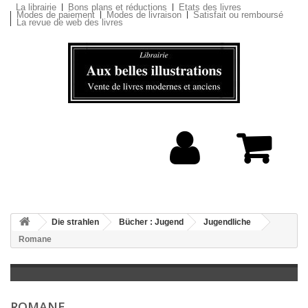
La librairie
Bons plans et réductions
Etats des livres
Modes de paiement
Modes de livraison
Satisfait ou remboursé
La revue de web des livres
Die strahlen
Bücher : Jugend
Jugendliche
Romane
ROMANE