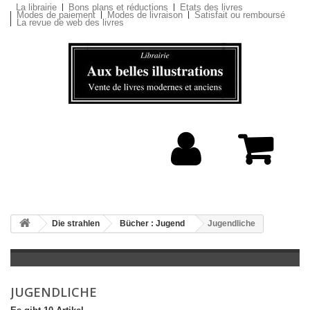
La librairie
Bons plans et réductions
Etats des livres
Modes de paiement
Modes de livraison
Satisfait ou remboursé
La revue de web des livres
Die strahlen
Bücher : Jugend
Jugendliche
JUGENDLICHE