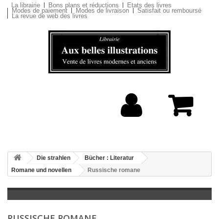
La librairie
Bons plans et réductions
Etats des livres
Modes de paiement
Modes de livraison
Satisfait ou remboursé
La revue de web des livres
Die strahlen
Bücher : Literatur
Romane und novellen
Russische romane
RUSSISCHE ROMANE