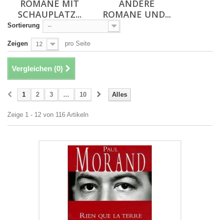
ROMANE MIT
ANDERE
SCHAUPLATZ...
ROMANE UND...
Sortierung
--
Zeigen
pro Seite
12
Vergleichen (
0
)
1
2
3
...
10
Alles
Zeige 1 - 12 von 116 Artikeln