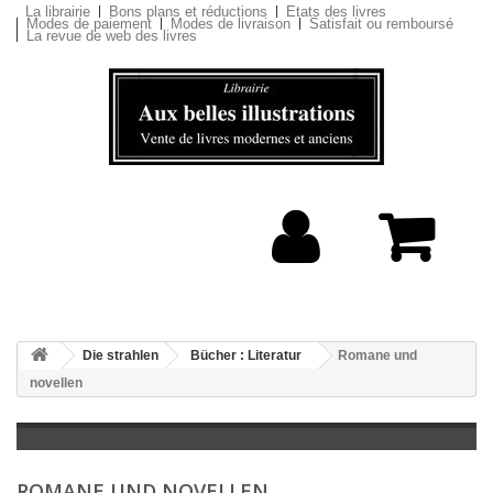
La librairie
Bons plans et réductions
Etats des livres
Modes de paiement
Modes de livraison
Satisfait ou remboursé
La revue de web des livres
Die strahlen
Bücher : Literatur
Romane und
novellen
ROMANE UND NOVELLEN