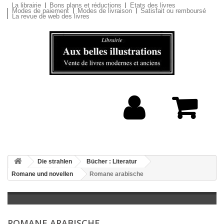
La librairie
Bons plans et réductions
Etats des livres
Modes de paiement
Modes de livraison
Satisfait ou remboursé
La revue de web des livres
Die strahlen
Bücher : Literatur
Romane und novellen
Romane arabische
ROMANE ARABISCHE