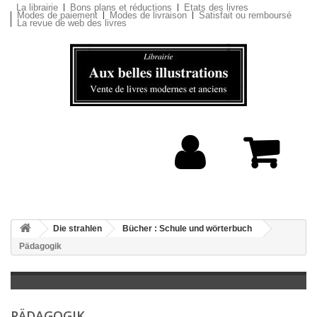
La librairie
Bons plans et réductions
Etats des livres
Modes de paiement
Modes de livraison
Satisfait ou remboursé
La revue de web des livres
Die strahlen
Bücher : Schule und wörterbuch
Pädagogik
PÄDAGOGIK