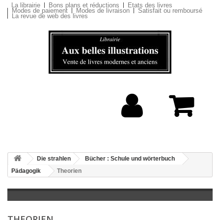
La librairie
Bons plans et réductions
Etats des livres
Modes de paiement
Modes de livraison
Satisfait ou remboursé
La revue de web des livres
Die strahlen
Bücher : Schule und wörterbuch
Pädagogik
Theorien
THEORIEN