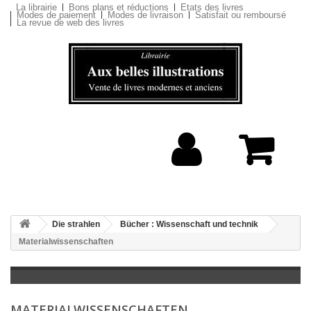
La librairie
Bons plans et réductions
Etats des livres
Modes de paiement
Modes de livraison
Satisfait ou remboursé
La revue de web des livres
Die strahlen
Bücher : Wissenschaft und technik
Materialwissenschaften
MATERIALWISSENSCHAFTEN