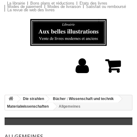
La librairie
Bons plans et réductions
Etats des livres
Modes de paiement
Modes de livraison
Satisfait ou remboursé
La revue de web des livres
Die strahlen
Bücher : Wissenschaft und technik
Materialwissenschaften
Allgemeines
ALLGEMEINES