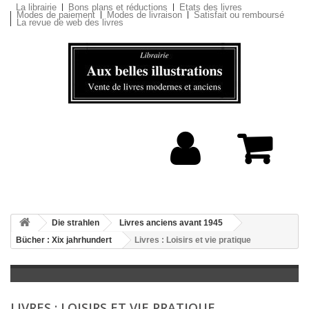
La librairie
Bons plans et réductions
Etats des livres
Modes de paiement
Modes de livraison
Satisfait ou remboursé
La revue de web des livres
Die strahlen
Livres anciens avant 1945
Bücher : Xix jahrhundert
Livres : Loisirs et vie pratique
LIVRES : LOISIRS ET VIE PRATIQUE