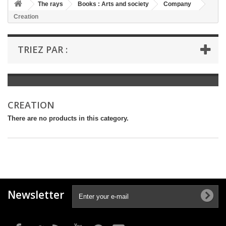
+
The rays
Books : Arts and society
Company
Creation
+
BOOKS : LITERATURE
+
BOOKS : YOUTH
TRIEZ PAR :
+
BOOKS : COMICS AND HUMOUR
+
BOOKS : LEISURE AND PRACTICAL LIFE
+
BOOKS : SCHOOL AND DICTIONARY
CREATION
+
LIVRES ANCIENS AVANT 1945
There are no products in this category.
Newsletter